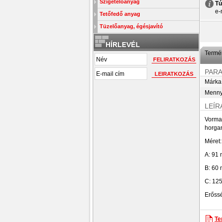
Szigetelőanyag
Tú
e-
Tetőfedő anyag
Tüzelőanyag, égésjavító
Termék
PAR
Márka
Menny
LEÍR
Vorman
horgan
Méret:
A: 91
B: 60
C: 12
Erőss
Te