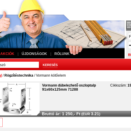
AKCIÓK
|
ÚJDONSÁGOK
|
RÓLUNK
al
/
Rögzítéstechnika
/ Vormann kötőelem
Vormann dübelezhető oszloptalp
Cikkszám:
1
91x60x125mm 71288
Bruttó ár: 1 250,- Ft
3.21
(EUR
)