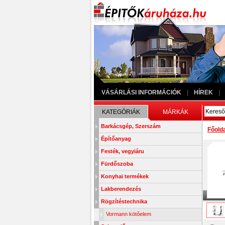
VÁSÁRLÁSI INFORMÁCIÓK
|
HÍREK
|
KATEGÓRIÁK
MÁRKÁK
Barkácsgép, Szerszám
Főold
Építőanyag
Festék, vegyiáru
Fürdőszoba
Konyhai termékek
Lakberendezés
Rögzítéstechnika
Vormann kötőelem