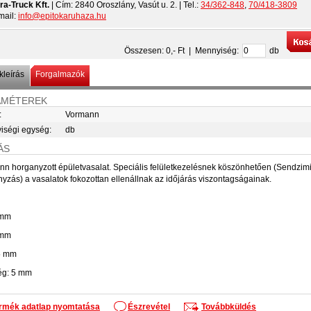
ra-Truck Kft.
| Cím:
2840 Oroszlány, Vasút u. 2.
| Tel.:
34/362-848
,
70/418-3809
mail:
info@epitokaruhaza.hu
Összesen:
0
,- Ft | Mennyiség:
db
leírás
Forgalmazók
AMÉTEREK
:
Vormann
iségi egység:
db
ÁS
n horganyzott épületvasalat. Speciális felületkezelésnek köszönhetően (Sendzimi
yzás) a vasalatok fokozottan ellenállnak az időjárás viszontagságainak.
 mm
 mm
5 mm
ég: 5 mm
rmék adatlap nyomtatása
Észrevétel
Továbbküldés