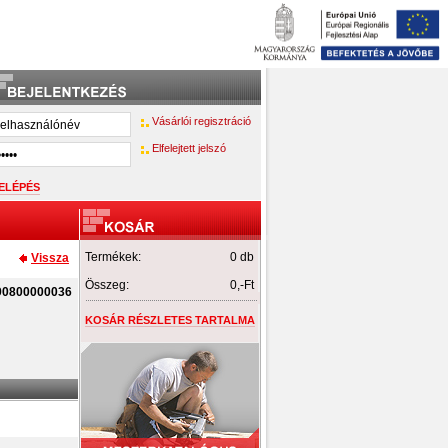
Vásárlói regisztráció
Elfelejtett jelszó
Termékek:
0 db
Vissza
Összeg:
0,-Ft
90800000036
KOSÁR RÉSZLETES TARTALMA