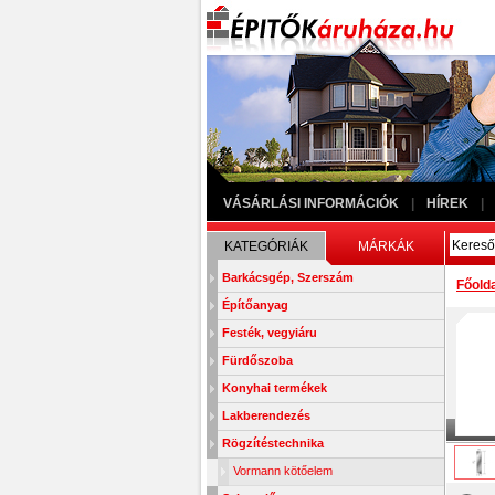
VÁSÁRLÁSI INFORMÁCIÓK
|
HÍREK
|
KATEGÓRIÁK
MÁRKÁK
Barkácsgép, Szerszám
Főold
Építőanyag
Festék, vegyiáru
Fürdőszoba
Konyhai termékek
Lakberendezés
Rögzítéstechnika
Vormann kötőelem