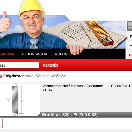
AKCIÓK
|
ÚJDONSÁGOK
|
RÓLUNK
al
/
Rögzítéstechnika
/ Vormann kötőelem
Vormann perforált lemez 80x240mm
Cikkszám:
1
71047
Bruttó ár: 320,- Ft
0.82
(EUR
)