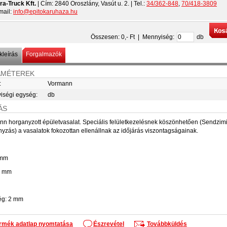
ra-Truck Kft.
| Cím:
2840 Oroszlány, Vasút u. 2.
| Tel.:
34/362-848
,
70/418-3809
mail:
info@epitokaruhaza.hu
Összesen:
0
,- Ft | Mennyiség:
db
leírás
Forgalmazók
AMÉTEREK
:
Vormann
iségi egység:
db
ÁS
n horganyzott épületvasalat. Speciális felületkezelésnek köszönhetően (Sendzimi
yzás) a vasalatok fokozottan ellenállnak az időjárás viszontagságainak.
 mm
0 mm
ég: 2 mm
rmék adatlap nyomtatása
Észrevétel
Továbbküldés