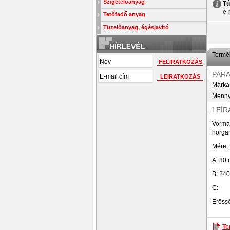
Szigetelőanyag
Tú
e-
Tetőfedő anyag
Tüzelőanyag, égésjavító
Termék
PAR
Márka
Menny
LEÍR
Vorman
horgan
Méret:
A: 80
B: 24
C: -
Erőss
Te