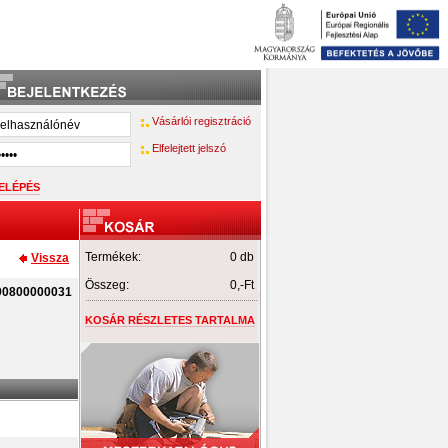
Vásárlói regisztráció
Elfelejtett jelszó
Termékek:
0 db
Vissza
Összeg:
0,-Ft
90800000031
KOSÁR RÉSZLETES TARTALMA