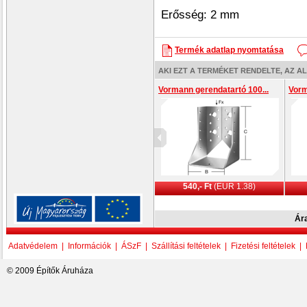
Erősség: 2 mm
Termék adatlap nyomtatása
AKI EZT A TERMÉKET RENDELTE, AZ A
Vormann gerendatartó 100...
Vorm
540,- Ft
(EUR
1.38)
Ára
Adatvédelem
|
Információk
|
ÁSzF
|
Szállítási feltételek
|
Fizetési feltételek
|
© 2009 Építők Áruháza