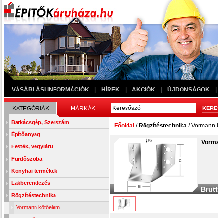
VÁSÁRLÁSI INFORMÁCIÓK
|
HÍREK
|
AKCIÓK
|
ÚJDONSÁGOK
|
KATEGÓRIÁK
MÁRKÁK
Barkácsgép, Szerszám
Főoldal
/
Rögzítéstechnika
/ Vormann 
Építőanyag
Vorma
Festék, vegyiáru
Fürdőszoba
Konyhai termékek
Lakberendezés
Brutt
Rögzítéstechnika
Vormann kötőelem