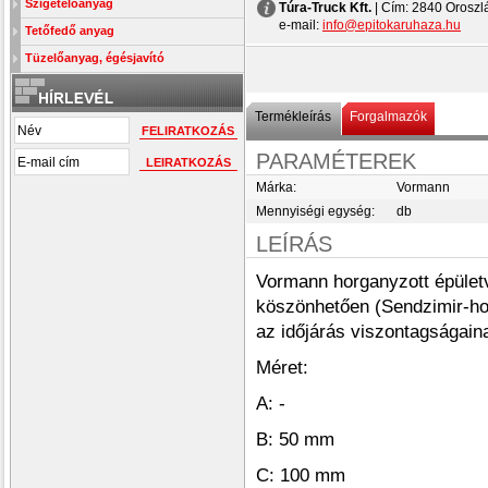
Szigetelőanyag
Túra-Truck Kft.
| Cím:
2840 Oroszlá
e-mail:
info@epitokaruhaza.hu
Tetőfedő anyag
Tüzelőanyag, égésjavító
Termékleírás
Forgalmazók
PARAMÉTEREK
Márka:
Vormann
Mennyiségi egység:
db
LEÍRÁS
Vormann horganyzott épületv
köszönhetően (Sendzimir-hor
az időjárás viszontagságain
Méret:
A: -
B: 50 mm
C: 100 mm