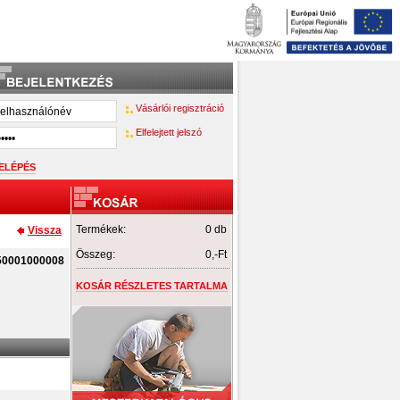
Vásárlói regisztráció
Elfelejtett jelszó
Termékek:
0 db
Vissza
Összeg:
0,-Ft
50001000008
KOSÁR RÉSZLETES TARTALMA