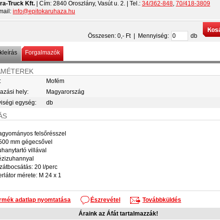
ra-Truck Kft.
| Cím:
2840 Oroszlány, Vasút u. 2.
| Tel.:
34/362-848
,
70/418-3809
mail:
info@epitokaruhaza.hu
Összesen:
0
,- Ft | Mennyiség:
db
leírás
Forgalmazók
AMÉTEREK
:
Mofém
zási hely:
Magyarország
iségi egység:
db
ÁS
agyományos felsőrésszel
500 mm gégecsővel
uhanytartó villával
ézizuhannyal
ízátbocsátás: 20 l/perc
erlátor mérete: M 24 x 1
rmék adatlap nyomtatása
Észrevétel
Továbbküldés
Áraink az Áfát tartalmazzák!