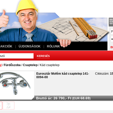
AKCIÓK
|
ÚJDONSÁGOK
|
RÓLUNK
al
/
Fürdőszoba
/
Csaptelep
/ Kád csaptelep
Eurosztár Mofém kád csaptelep 141-
Cikkszám:
1
0094-00
Bruttó ár: 26 790,- Ft
68.69
(EUR
)