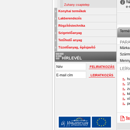
Tú
Zuhany csaptelep
e-
Konyhai termékek
Lakberendezés
Rögzítéstechnika
Termék
Szigetelőanyag
Tetőfedő anyag
PAR
Tüzelőanyag, égésjavító
Márka
Szárma
Menny
LEÍR
h
1
z
k
v
p
Te