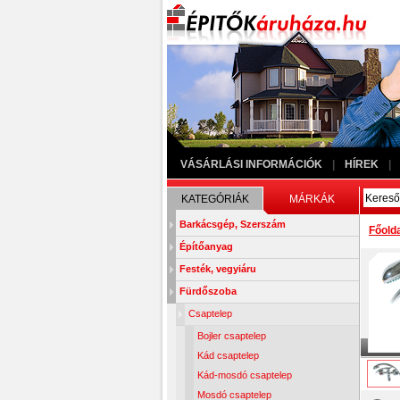
VÁSÁRLÁSI INFORMÁCIÓK
|
HÍREK
|
KATEGÓRIÁK
MÁRKÁK
Barkácsgép, Szerszám
Főold
Építőanyag
Festék, vegyiáru
Fürdőszoba
Csaptelep
Bojler csaptelep
Kád csaptelep
Kád-mosdó csaptelep
Mosdó csaptelep