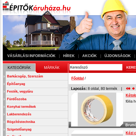
VÁSÁRLÁSI INFORMÁCIÓK
|
HÍREK
|
AKCIÓK
|
ÚJDONSÁGOK
|
KATEGÓRIÁK
MÁRKÁK
Barkácsgép, Szerszám
Főoldal
/
Építőanyag
Lapozás:
8
oldal,
80
termék
|
Festék, vegyiáru
Kétol
Fürdőszoba
fólia 
Konyhai termékek
Lakberendezés
Rögzítéstechnika
Bruttó
Szigetelőanyag
Kézi 