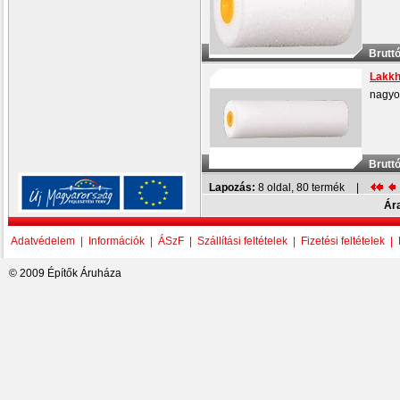
Bruttó
Lakkh
nagyo
Bruttó
Lapozás:
8
oldal,
80
termék
|
Ára
Adatvédelem
|
Információk
|
ÁSzF
|
Szállítási feltételek
|
Fizetési feltételek
|
© 2009 Építők Áruháza