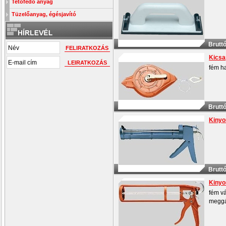
Tetőfedő anyag
Tüzelőanyag, égésjavító
Bruttó
Kicsa
fém ha
Bruttó
Kinyo
Bruttó
Kinyo
fém v
meggá