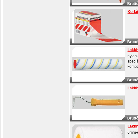
Bruttó
Korlá
Bruttó
Lakkh
nylon
speciá
kompo
Bruttó
Lakkh
Bruttó
Lakkh
6mm-e