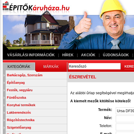
VÁSÁRLÁSI INFORMÁCIÓK
|
HÍREK
|
AKCIÓK
|
ÚJDONSÁGOK
|
KATEGÓRIÁK
MÁRKÁK
Barkácsgép, Szerszám
ÉSZREVÉTEL
Építőanyag
Festék, vegyiáru
Az alábbi űrlap segítségével megírhatja
Fürdőszoba
A kiemelt mezők kitöltése kötelező!
Konyhai termékek
Termék:
Lakberendezés
Név:
Rögzítéstechnika
Telefon:
Szigetelőanyag